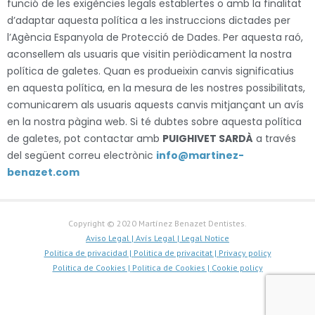
funció de les exigències legals establertes o amb la finalitat
d’adaptar aquesta política a les instruccions dictades per
l’Agència Espanyola de Protecció de Dades. Per aquesta raó,
aconsellem als usuaris que visitin periòdicament la nostra
política de galetes. Quan es produeixin canvis significatius
en aquesta política, en la mesura de les nostres possibilitats,
comunicarem als usuaris aquests canvis mitjançant un avís
en la nostra pàgina web. Si té dubtes sobre aquesta política
de galetes, pot contactar amb
PUIGHIVET SARDÀ
a través
del següent correu electrònic
info@martinez-
benazet.com
Copyright © 2020 Martínez Benazet Dentistes.
Aviso Legal |
Avís Legal |
Legal Notice
Politica de privacidad |
Politica de privacitat |
Privacy policy
Politica de Cookies |
Politica de Cookies |
Cookie policy