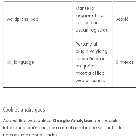
Manté la
seguretat i la
wordpress_sec
Sessió
sessió d’un
usuari registrat.
Pertany al
plugin Polylang
i desa l’idioma
pll_language
6 mesos
en què es
mostra el lloc
web a l’usuari.
Cookies analítiques
Aquest lloc web utilitza
Google Analytics
per recopilar
informació anònima, com ara el nombre de visitants i les
pàgines més consultades.