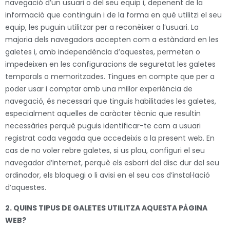
navegació d’un usuari o del seu equip i, depenent de la
informació que continguin i de la forma en què utilitzi el seu
equip, les puguin utilitzar per a reconèixer a l’usuari. La
majoria dels navegadors accepten com a estàndard en les
galetes i, amb independència d’aquestes, permeten o
impedeixen en les configuracions de seguretat les galetes
temporals o memoritzades. Tingues en compte que per a
poder usar i comptar amb una millor experiència de
navegació, és necessari que tinguis habilitades les galetes,
especialment aquelles de caràcter tècnic que resultin
necessàries perquè puguis identificar-te com a usuari
registrat cada vegada que accedeixis a la present web. En
cas de no voler rebre galetes, si us plau, configuri el seu
navegador d’internet, perquè els esborri del disc dur del seu
ordinador, els bloquegi o li avisi en el seu cas d’instal·lació
d’aquestes.
2. QUINS TIPUS DE GALETES UTILITZA AQUESTA PÀGINA
WEB?