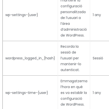
mantenir la
configuració
personalitzada
wp-settings-{user}
1 any
de l’usuari a
l’àrea
d’administració
de WordPress.
Recorda la
sessió de
wordpress_logged_in_{hash}
l’usuari per
Sessió
mantenir-lo
autenticat.
Emmagatzema
l’hora en què
wp-settings-time-{user}
es va establir la
1 any
configuració
de WordPress.