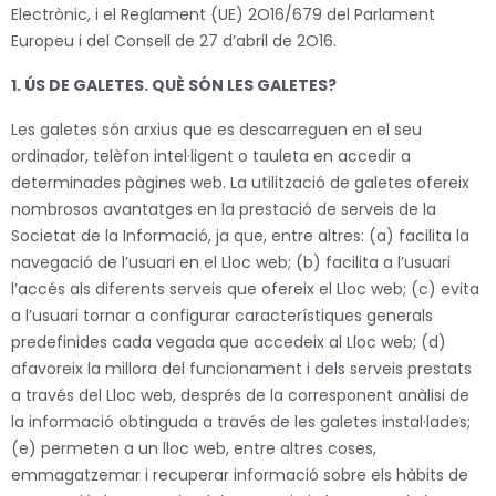
Electrònic, i el Reglament (UE) 2O16/679 del Parlament
Europeu i del Consell de 27 d’abril de 2O16.
1. ÚS DE GALETES. QUÈ SÓN LES GALETES?
Les galetes són arxius que es descarreguen en el seu
ordinador, telèfon intel·ligent o tauleta en accedir a
determinades pàgines web. La utilització de galetes ofereix
nombrosos avantatges en la prestació de serveis de la
Societat de la Informació, ja que, entre altres: (a) facilita la
navegació de l’usuari en el Lloc web; (b) facilita a l’usuari
l’accés als diferents serveis que ofereix el Lloc web; (c) evita
a l’usuari tornar a configurar característiques generals
predefinides cada vegada que accedeix al Lloc web; (d)
afavoreix la millora del funcionament i dels serveis prestats
a través del Lloc web, després de la corresponent anàlisi de
la informació obtinguda a través de les galetes instal·lades;
(e) permeten a un lloc web, entre altres coses,
emmagatzemar i recuperar informació sobre els hàbits de